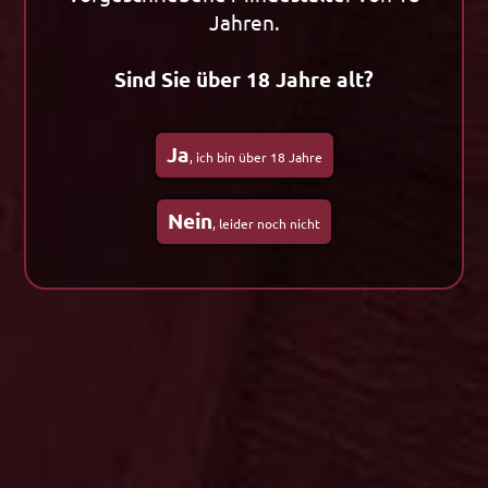
Individuelle Etiketten
Premium Genuss
Jahren.
Firmenchronik
Aperitif
Neuigkeiten
Neuheiten
Sind Sie über 18 Jahre alt?
Betriebsbesichtigung
Ja
, ich bin über 18 Jahre
Präsente
Innovation
Präsente
Innovation
Nein
, leider noch nicht
Spezialitäten aus
Winterliköre
Südwestfalen
Spassmacher
Edler Genuss
Specials
Wein & mehr
Trends
Neuheiten
Neuheiten
Ossenkämper
Oechelhaeuser
Ossenkämper
Oechelhaeuser