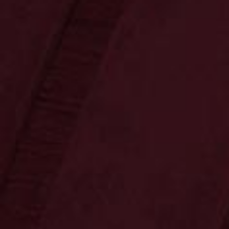
Ossenkämper
Oechelhaeuser
Sonnenschein
Copa Sol
Unternehmen
Marillen-Likör 20 %
20.0 % vol • 0,7 l
Erleben Sie den unverwechselbaren Geschmack
von sonnengereiften Marillen in diesem Likör.
Die fruchtige Intensität wird durch eine
angenehme Süße ergänzt und verleiht jedem
Moment einen Hauch von Sommer.
8,99 €
Preis inkl. MwSt.
zzgl. Versand • Menge 1 • 1 l = 12,84 €