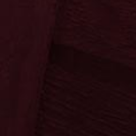
Kräuter
Klassiker
Sahne
Spezialitäten
Fanartikel
Die Fruchtigen
Neuheiten
Neuheiten
Sonnenschein
Copa Sol
Sonnenschein
Copa Sol
Die Klassiker
Ypioca
Neuheiten
Mari Mayans
Ron Siboney
Neuheiten
Krugmann
Startseite