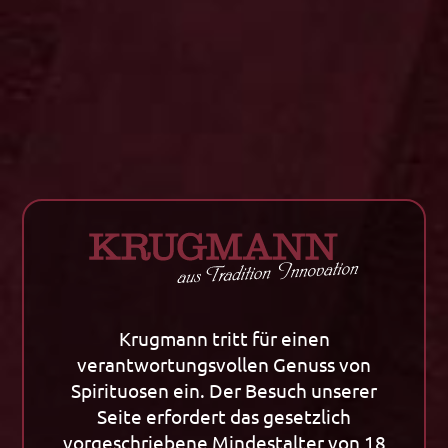
In den Warenkorb
Zurück zu allen Artikeln
Unternehmen
Tradition
Krugmann tritt für einen
verantwortungsvollen Genuss von
Unternehmen
Tradition
Spirituosen ein. Der Besuch unserer
Kornherstellung
Klassiker / Spezialitäten
Seite erfordert das gesetzlich
Spirituosen ABC
Alte Linie
vorgeschriebene Mindestalter von 18