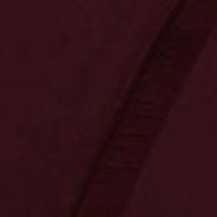
0
0
0,00 €
Neuheiten
Kontakt
Bereiche
Tradition
Präsente
Innovation