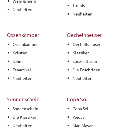
Wein & mehr
Trends
Neuheiten
Neuheiten
Ossenkämper
Oechelhaeuser
Ossenkämper
Oechelhaeuser
Kräuter
Klassiker
Sahne
Spezialitäten
Fanartikel
Die Fruchtigen
Neuheiten
Neuheiten
Sonnenschein
Copa Sol
Sonnenschein
Copa Sol
Die Klassiker
Ypioca
Neuheiten
Mari Mayans