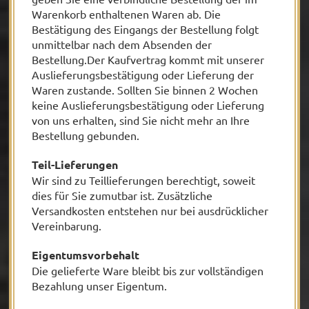
Warenkorb enthaltenen Waren ab. Die
Kontakt
Bestätigung des Eingangs der Bestellung folgt
unmittelbar nach dem Absenden der
Bestellung.Der Kaufvertrag kommt mit unserer
Bereiche
Auslieferungsbestätigung oder Lieferung der
Waren zustande. Sollten Sie binnen 2 Wochen
keine Auslieferungsbestätigung oder Lieferung
von uns erhalten, sind Sie nicht mehr an Ihre
Bestellung gebunden.
Tradition
Präsente
Innovation
Teil-Lieferungen
Wir sind zu Teillieferungen berechtigt, soweit
dies für Sie zumutbar ist. Zusätzliche
Ossenkämper
Oechelhaeuser
Sonnenschein
Versandkosten entstehen nur bei ausdrücklicher
Vereinbarung.
Copa Sol
Unternehmen
Eigentumsvorbehalt
Die gelieferte Ware bleibt bis zur vollständigen
Bezahlung unser Eigentum.