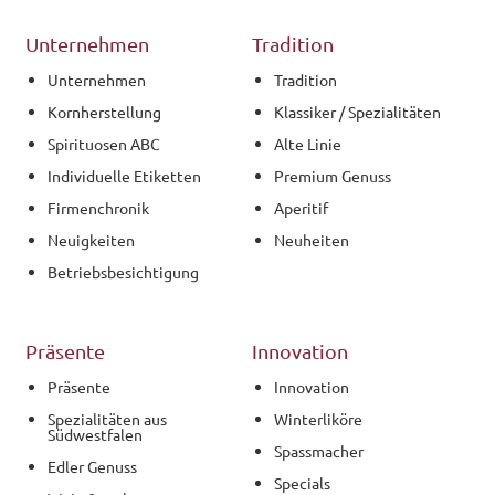
Unternehmen
Tradition
Unternehmen
Tradition
Kornherstellung
Klassiker / Spezialitäten
Spirituosen ABC
Alte Linie
Individuelle Etiketten
Premium Genuss
Firmenchronik
Aperitif
Neuigkeiten
Neuheiten
Betriebsbesichtigung
Präsente
Innovation
Präsente
Innovation
Spezialitäten aus
Winterliköre
Südwestfalen
Spassmacher
Edler Genuss
Specials