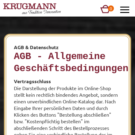
0
0
0,00 €
AGB & Datenschutz
AGB - Allgemeine
Chronik
Geschäftsbedingungen
Herstellung
Vertragsschluss
Spirituosen
Die Darstellung der Produkte im Online-Shop
stellt kein rechtlich bindendes Angebot, sondern
einen unverbindlichen Online-Katalog dar. Nach
Etiketten
Eingabe Ihrer persönlichen Daten und durch
Klicken des Buttons "Bestellung abschließen"
Besichtigung
bzw. "Kostenpflichtig bestellen" im
abschließenden Schritt des Bestellprozesses
News
geben Sie eine verbindliche Bestellung der im