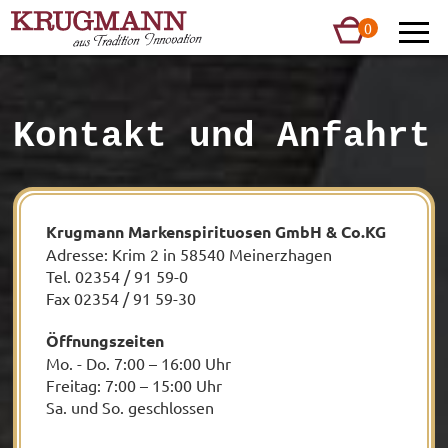
0
0
0,00 €
Kontakt und Anfahrt
Chronik
Krugmann Markenspirituosen GmbH & Co.KG
Herstellung
Adresse: Krim 2 in 58540 Meinerzhagen
Tel. 02354 / 91 59-0
Spirituosen
Fax 02354 / 91 59-30
Etiketten
Öffnungszeiten
Mo. - Do. 7:00 – 16:00 Uhr
Freitag: 7:00 – 15:00 Uhr
Besichtigung
Sa. und So. geschlossen
News