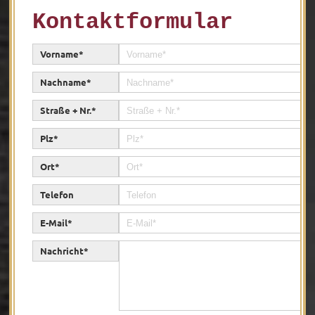
Kontaktformular
Kontakt
Vorname*
Bereiche
Nachname*
Straße + Nr.*
Plz*
Tradition
Präsente
Innovation
Ort*
Telefon
Ossenkämper
Oechelhaeuser
Sonnenschein
E-Mail*
Copa Sol
Unternehmen
Nachricht*