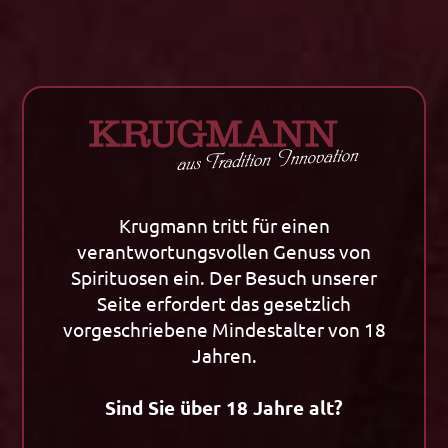
Oak Barrel
Ambiente
Krugmann tritt für einen
verantwortungsvollen Genuss von
Spirituosen ein. Der Besuch unserer
Klassiker / Spezialitäten
Alte Linie
Seite erfordert das gesetzlich
vorgeschriebene Mindestalter von 18
Premium Genuss
Aperitif
Jahren.
Sind Sie über 18 Jahre alt?