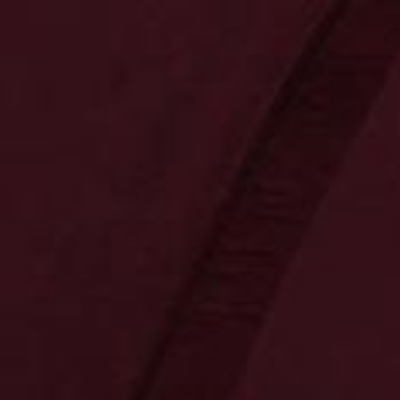
0
0
0,00 €
Neuheiten
Kontakt
Bereiche
Tradition
Präsente
Innovation