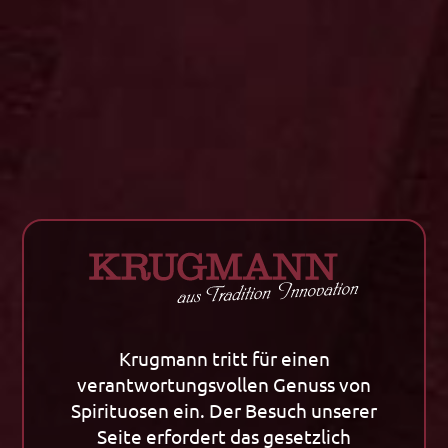
In den Warenkorb
Zurück zu allen Artikeln
Krugmann tritt für einen
Unternehmen
Tradition
verantwortungsvollen Genuss von
Unternehmen
Tradition
Spirituosen ein. Der Besuch unserer
Kornherstellung
Klassiker / Spezialitäten
Seite erfordert das gesetzlich