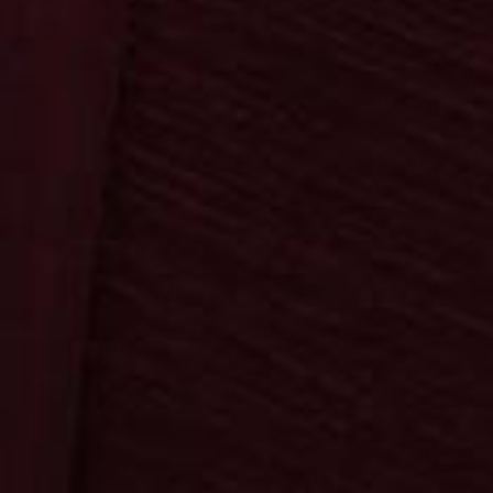
Startseite
Bereiche
Kontakt
Suche
0
0,00 €
Bestellung & Versand
AGB & Datenschutz
Impressum
Kontakt