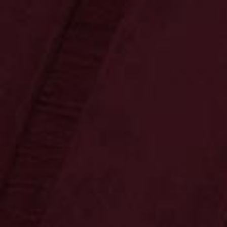
Ossenkämper
Oechelhaeuser
Sonnenschein
Copa Sol
Unternehmen
Herbeder Tropfen
42.0 % vol • 0,7 l
Kräuterlikör 42 % vol
Kräuterlikör vom Feinsten! Nach dem
Originalrezept der Privatbrennerei
Sonnenschein.
15,99 €
Preis inkl. MwSt.
zzgl. Versand • Menge 1 • 1 l = 22,84 €