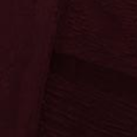
Ossenkämper
Oechelhaeuser
Ossenkämper
Oechelhaeuser
Kräuter
Klassiker
Sahne
Spezialitäten
Fanartikel
Die Fruchtigen
Neuheiten
Neuheiten
Sonnenschein
Copa Sol
Sonnenschein
Copa Sol
Die Klassiker
Ypioca
Neuheiten
Mari Mayans
Ron Siboney
Neuheiten
Krugmann