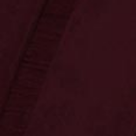
Ossenkämper
Oechelhaeuser
Sonnenschein
Copa Sol
Unternehmen
Herbeder Tropfen
42.0 % vol • 0,7 l
Kräuterlikör 42 % vol
Kräuterlikör vom Feinsten! Nach dem
Originalrezept der Privatbrennerei
Sonnenschein.
15,99 €
Preis inkl. MwSt.
zzgl. Versand • Menge 1 • 1 l = 22,84 €