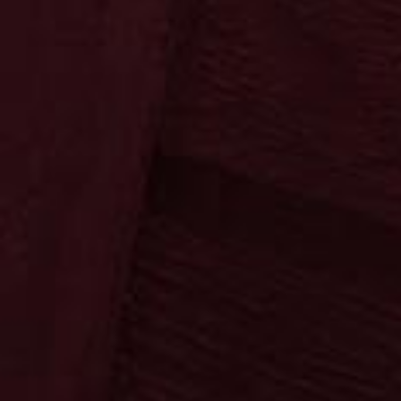
Ossenkämper
Oechelhaeuser
Ossenkämper
Oechelhaeuser
Kräuter
Klassiker
Sahne
Spezialitäten
Fanartikel
Die Fruchtigen
Neuheiten
Neuheiten
Sonnenschein
Copa Sol
Sonnenschein
Copa Sol
Die Klassiker
Ypioca
Neuheiten
Mari Mayans
Ron Siboney
Neuheiten
Krugmann