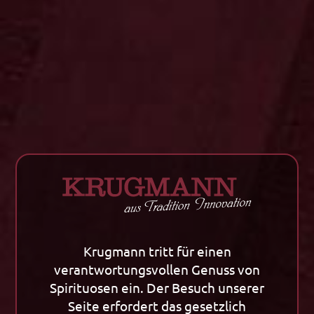
In den Warenkorb
Zurück zu allen Artikeln
Krugmann tritt für einen
Unternehmen
Tradition
verantwortungsvollen Genuss von
Unternehmen
Tradition
Spirituosen ein. Der Besuch unserer
Kornherstellung
Klassiker / Spezialitäten
Seite erfordert das gesetzlich