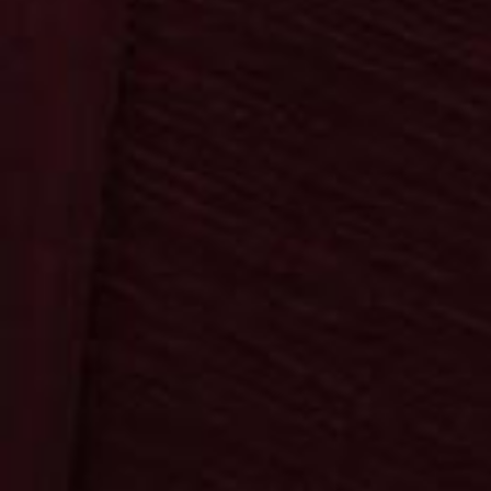
Startseite
Bereiche
Kontakt
Suche
0
0,00 €
Bestellung & Versand
AGB & Datenschutz
Impressum
Kontakt