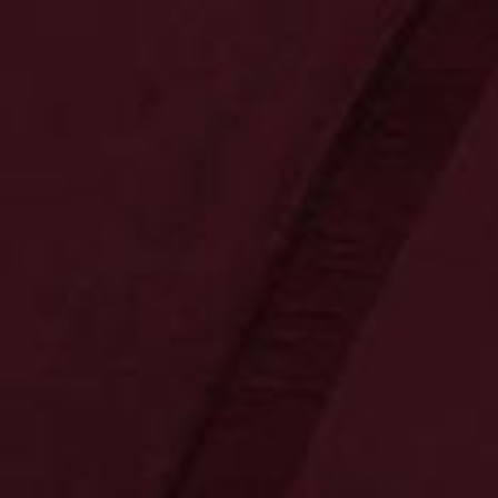
0
0
0,00 €
Neuheiten
Kontakt
Bereiche
Tradition
Präsente
Innovation