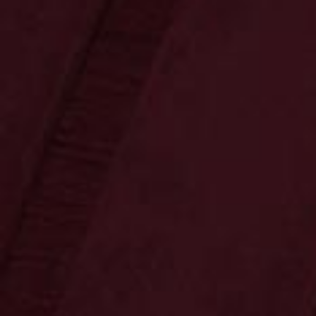
Ossenkämper
Oechelhaeuser
Sonnenschein
Copa Sol
Unternehmen
Herbeder Tropfen
42.0 % vol • 0,7 l
Kräuterlikör 42 % vol
Kräuterlikör vom Feinsten! Nach dem
Originalrezept der Privatbrennerei
Sonnenschein.
15,99 €
Preis inkl. MwSt.
zzgl. Versand • Menge 1 • 1 l = 22,84 €