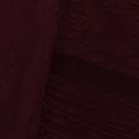
Ossenkämper
Oechelhaeuser
Ossenkämper
Oechelhaeuser
Kräuter
Klassiker
Sahne
Spezialitäten
Fanartikel
Die Fruchtigen
Neuheiten
Neuheiten
Sonnenschein
Copa Sol
Sonnenschein
Copa Sol
Die Klassiker
Ypioca
Neuheiten
Mari Mayans
Ron Siboney
Neuheiten
Krugmann