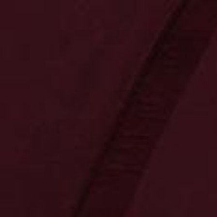
0
0
0,00 €
Neuheiten
Kontakt
Bereiche
Tradition
Präsente
Innovation