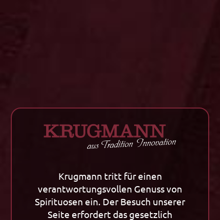
In den Warenkorb
Zurück zu allen Artikeln
Krugmann tritt für einen
Unternehmen
Tradition
verantwortungsvollen Genuss von
Unternehmen
Tradition
Spirituosen ein. Der Besuch unserer
Kornherstellung
Klassiker / Spezialitäten
Seite erfordert das gesetzlich