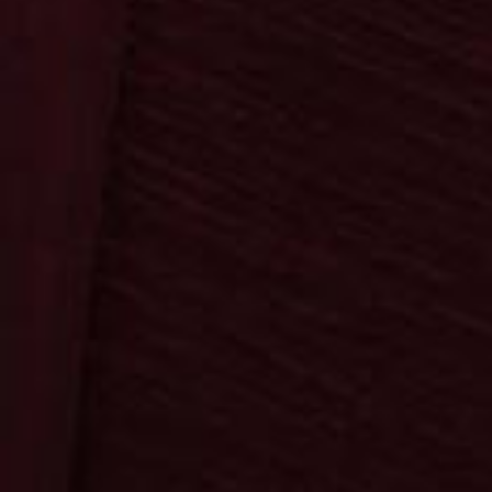
Startseite
Bereiche
Kontakt
Suche
0
0,00 €
Bestellung & Versand
AGB & Datenschutz
Impressum
Kontakt