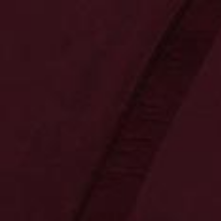
0
0
0,00 €
Neuheiten
Kontakt
Bereiche
Tradition
Präsente
Innovation