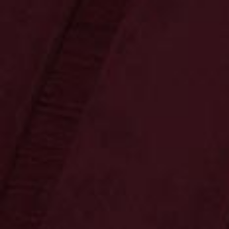
Ossenkämper
Oechelhaeuser
Sonnenschein
Copa Sol
Unternehmen
Herbeder Tropfen
42.0 % vol • 0,7 l
Kräuterlikör 42 % vol
Kräuterlikör vom Feinsten! Nach dem
Originalrezept der Privatbrennerei
Sonnenschein.
15,99 €
Preis inkl. MwSt.
zzgl. Versand • Menge 1 • 1 l = 22,84 €