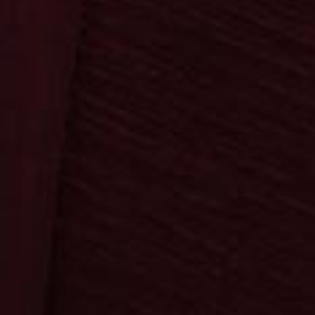
Startseite
Bereiche
Kontakt
Suche
0
0,00 €
Bestellung & Versand
AGB & Datenschutz
Impressum
Kontakt