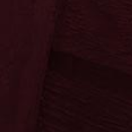
Ossenkämper
Oechelhaeuser
Ossenkämper
Oechelhaeuser
Kräuter
Klassiker
Sahne
Spezialitäten
Fanartikel
Die Fruchtigen
Neuheiten
Neuheiten
Sonnenschein
Copa Sol
Sonnenschein
Copa Sol
Die Klassiker
Ypioca
Neuheiten
Mari Mayans
Ron Siboney
Neuheiten
Krugmann