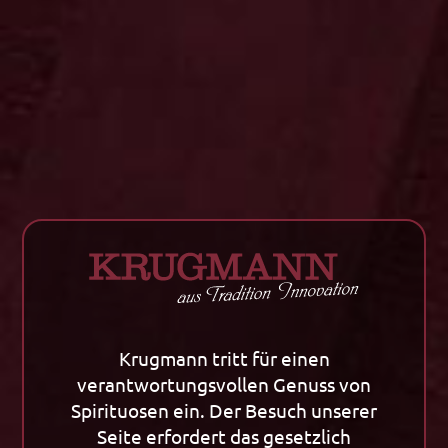
In den Warenkorb
Zurück zu allen Artikeln
Krugmann tritt für einen
Unternehmen
Tradition
verantwortungsvollen Genuss von
Unternehmen
Tradition
Spirituosen ein. Der Besuch unserer
Kornherstellung
Klassiker / Spezialitäten
Seite erfordert das gesetzlich