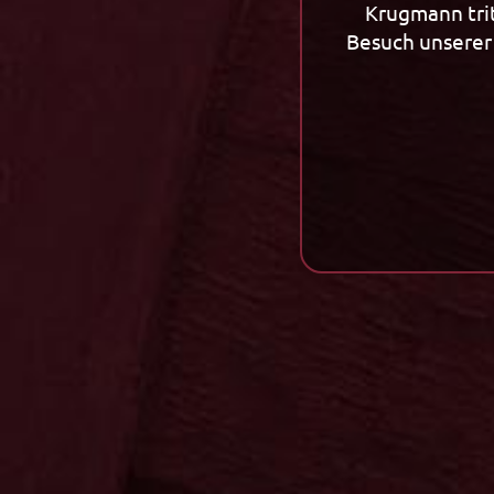
Krugmann trit
Besuch unserer 
Unternehmen
Tradition
Unternehmen
Tradition
Kornherstellung
Klassiker /
Spirituosen ABC
Alte Linie
Individuelle Etiketten
Premium G
Firmenchronik
Aperitif
Neuigkeiten
Neuheiten
Betriebsbesichtigung