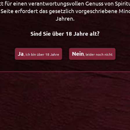
t für einen verantwortungsvollen Genuss von Spirit
Seite erfordert das gesetzlich vorgeschriebene Min
Jahren.
Sind Sie über 18 Jahre alt?
Präsente
Ja
Nein
, ich bin über 18 Jahre
, leider noch nicht
Präsente
 Spezialitäten
Spezialitäten aus Südwestfalen
Edler Genuss
enuss
Wein & mehr
Neuheiten