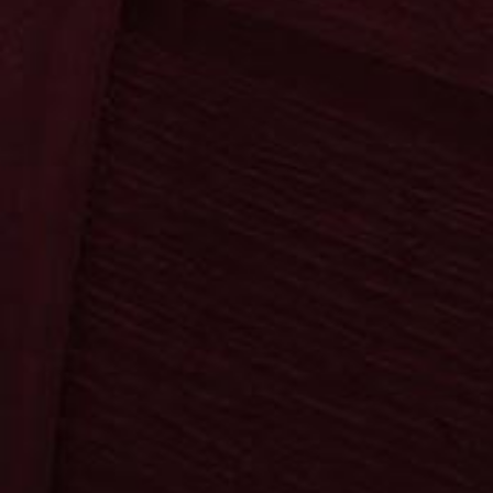
Ossenkämper
Oechelhae
Ossenkämper
Oechelhae
Kräuter
Klassiker
Sahne
Spezialität
Fanartikel
Die Frucht
Neuheiten
Neuheiten
Krugmann
Startseite
Bereiche
Kontakt
Suche
0
0,00 €