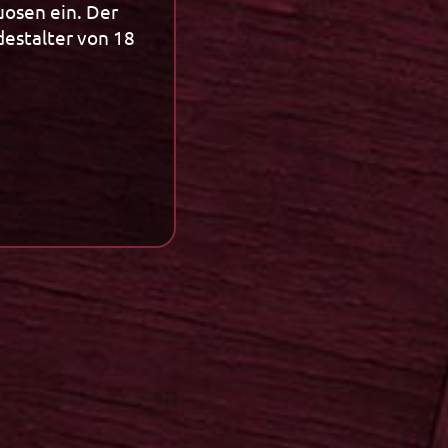
uosen ein. Der
destalter von 18
Innovation
Innovation
Winterliköre
Spassmacher
Specials
Trends
Neuheiten