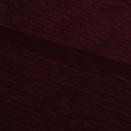
user
Sonnenschein
user
Sonnenschein
Die Klassiker
en
Neuheiten
igen