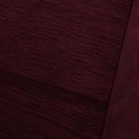
Copa Sol
Copa Sol
Ypioca
Mari Mayans
Ron Siboney
Neuheiten