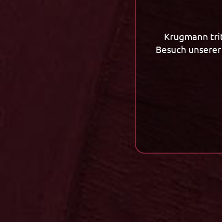
Kräuterlikör 0,02l
Krugmann trit
Besuch unserer 
Unternehmen
Tradition
Unternehmen
Tradition
Kornherstellung
Klassiker /
Spirituosen ABC
Alte Linie
Individuelle Etiketten
Premium G