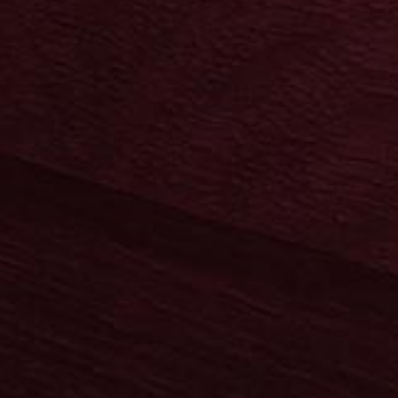
Neuheiten
user
Sonnenschein
user
Sonnenschein
Die Klassiker
en
Neuheiten
igen