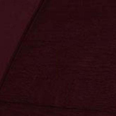
SAHNE
Kräuter
Im Jahr 1808 gründete Carl Levering
westfälischen Kleinstadt Schwelm ei