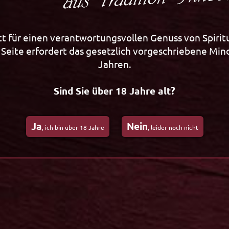
Kräuterlikör 0,2l
Kräuterlikör 0,7l
t für einen verantwortungsvollen Genuss von Spirit
Seite erfordert das gesetzlich vorgeschriebene Min
Jahren.
Sind Sie über 18 Jahre alt?
Ja
Nein
, ich bin über 18 Jahre
, leider noch nicht
Präsente
Präsente
 Spezialitäten
Spezialitäten aus Südwestfalen
Edler Genuss
enuss
Wein & mehr