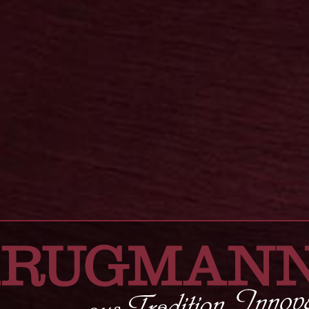
blickte man ringsum über große Wei
zahlreichen Viehherden traditionell
Ochsenwiesen hießen auf Schwelmer 
"Ossenkamp“.
Weiterlesen...
„Ossenkämper“ nannte Carl Levering
unverwechselbaren Kräuterlikör, der 
Spezialitäten der feinen Kornbrenner
stehen unsere Brennmeister in der T
denn ein gutes Destillat braucht vor 
außergewöhnliche Reinheit und Gesch
und Liköre haben über 200 Jahre ei
Kennern und Genießern überzeugt. A
Grenzen hinaus.