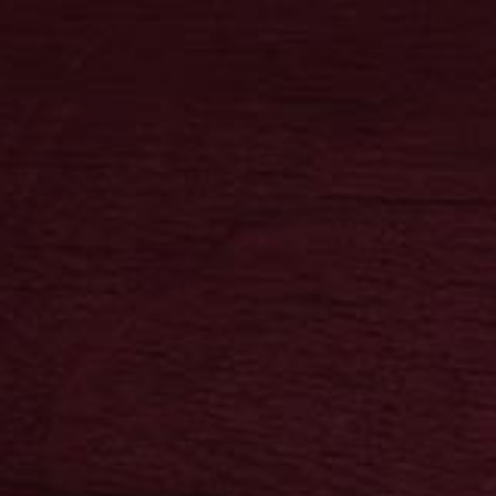
0
Neuheiten
Kontakt
Bereiche
0,00 €
FANARTIKEL
 vor den Toren der
ne Kornbrennerei. Von hier aus