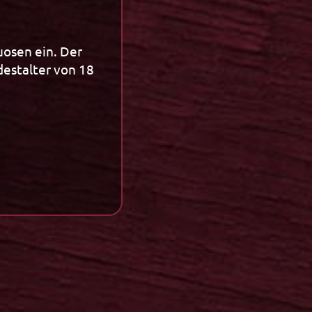
Kräuterlikör 1,0l
uosen ein. Der
destalter von 18
Innovation
Innovation
Winterliköre
Spassmacher
Specials