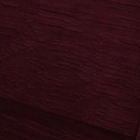
Trends
Neuheiten
Copa Sol
Copa Sol
Ypioca
Mari Mayans
Ron Siboney
Neuheiten