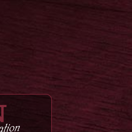
deflächen, auf denen die
 den Sommer verbrachten. Diese
Platt einfach nur
 dann auch seinen
bis heute zu den beliebtesten
ei Levering zählt. Noch heute
radition des alten Handwerks –
allem Zeit und Sorgfalt! Die
macksfülle unserer Destillate
nen wachsenden Kreis von
uch über die regionalen