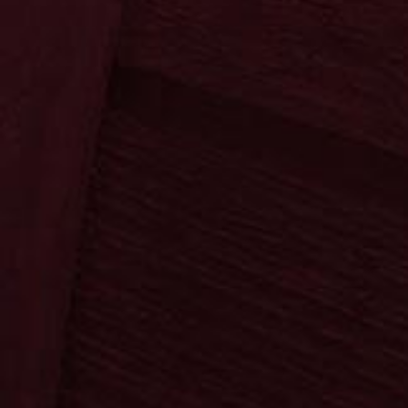
Firmenchronik
Aperitif
Neuigkeiten
Neuheiten
Betriebsbesichtigung
Ossenkämper
Oechelhae
Ossenkämper
Oechelhae
Kräuter
Klassiker
Sahne
Spezialität
Fanartikel
Die Frucht
Neuheiten
Neuheiten
Krugmann
Startseite
Bereiche
Kontakt